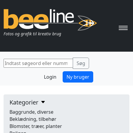
Pri
Fotos og grafik til kreativ brug
Login
Ny bruger
Kategorier
Baggrunde, diverse
Beklædning, tilbehør
Blomster, træer, planter