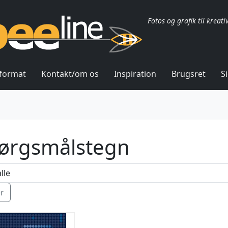
Fotos og grafik til kreati
lformat
Kontakt/om os
Inspiration
Brugsret
S
ørgsmålstegn
ér