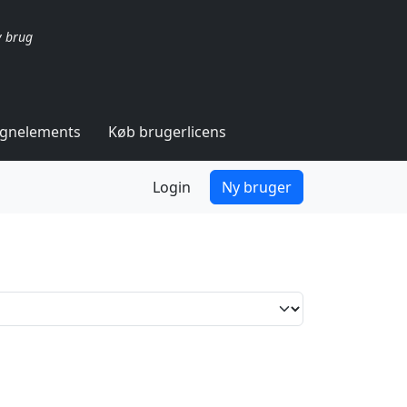
v brug
ignelements
Køb brugerlicens
Login
Ny bruger