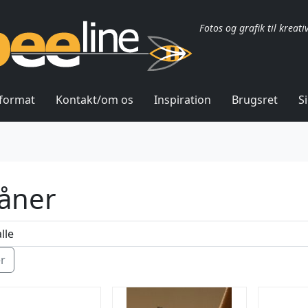
Fotos og grafik til kreati
lformat
Kontakt/om os
Inspiration
Brugsret
S
åner
ér