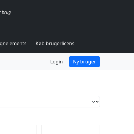
v brug
ignelements
Køb brugerlicens
Login
Ny bruger