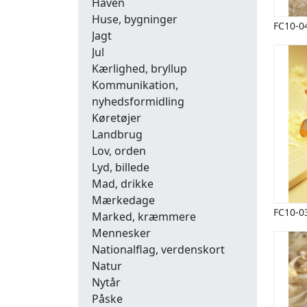
Haven
Huse, bygninger
FC10-0
Jagt
Jul
Kærlighed, bryllup
Kommunikation,
nyhedsformidling
Køretøjer
Landbrug
Lov, orden
Lyd, billede
Mad, drikke
Mærkedage
FC10-0
Marked, kræmmere
Mennesker
Nationalflag, verdenskort
Natur
Nytår
Påske