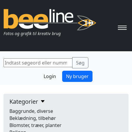
Pri
Fotos og grafik til kreativ brug
Login
Ny bruger
Kategorier
Baggrunde, diverse
Beklædning, tilbehør
Blomster, træer, planter