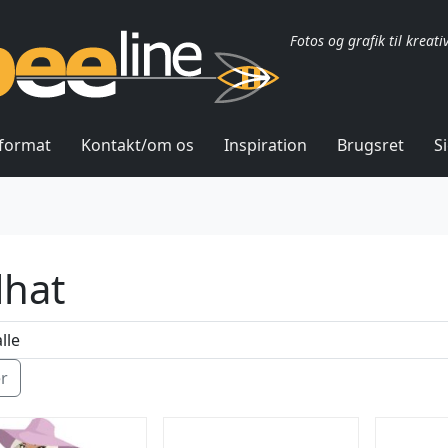
Fotos og grafik til kreati
lformat
Kontakt/om os
Inspiration
Brugsret
S
lhat
ér