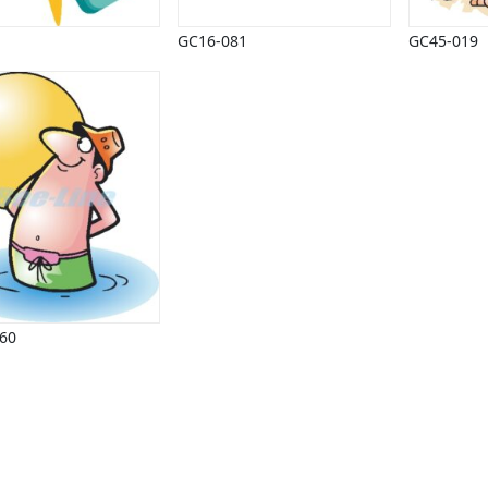
GC16-081
GC45-019
60