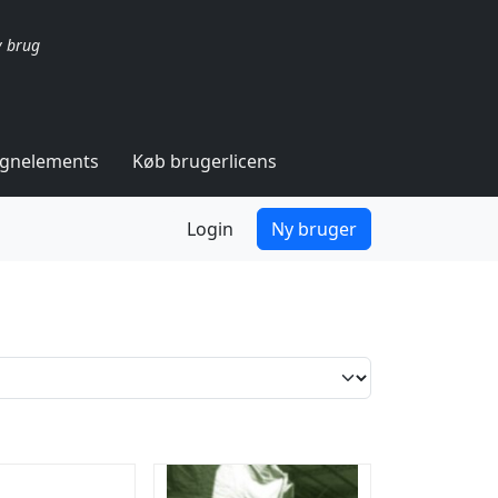
v brug
ignelements
Køb brugerlicens
Login
Ny bruger