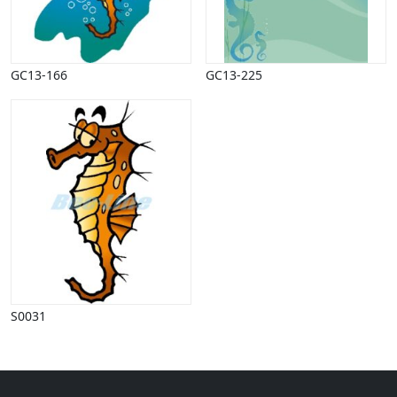
Halloween
Håndværk
Haven
Huse, bygninger
GC13-166
GC13-225
Jagt
Jul
Kærlighed, bryllup
Kommunikation, nyhedsformidling
Køretøjer
Landbrug
Lov, orden
Lyd, billede
Mad, drikke
Mærkedage
Marked, kræmmere
S0031
Mennesker
Nationalflag, verdenskort
Natur
Nytår