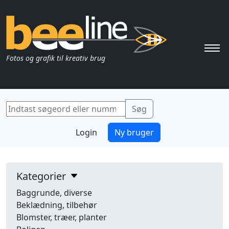
Pri
Fotos og grafik til kreativ brug
Login
Ny bruger
Kategorier
Baggrunde, diverse
Beklædning, tilbehør
Blomster, træer, planter