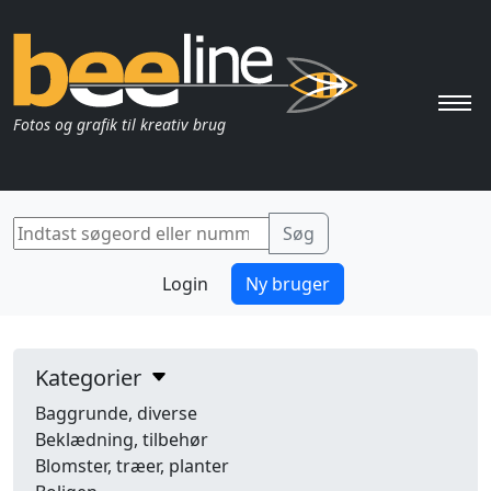
Pri
Fotos og grafik til kreativ brug
Login
Ny bruger
Kategorier
Baggrunde, diverse
Beklædning, tilbehør
Blomster, træer, planter