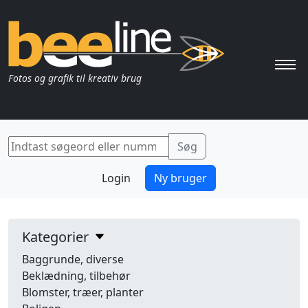
Pri
Fotos og grafik til kreativ brug
Login
Ny bruger
Kategorier
Baggrunde, diverse
Beklædning, tilbehør
Blomster, træer, planter