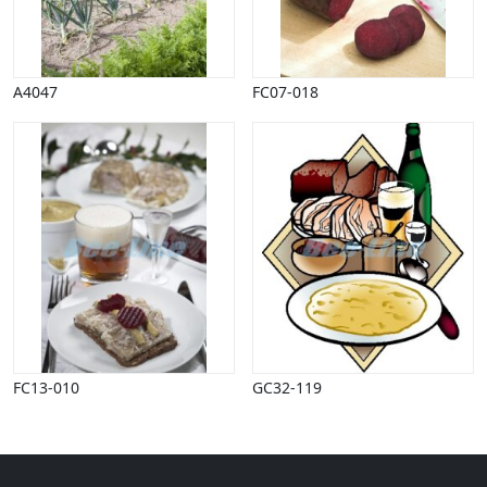
Halloween
Håndværk
Haven
Huse, bygninger
A4047
FC07-018
Jagt
Jul
Kærlighed, bryllup
Kommunikation, nyhedsformidling
Køretøjer
Landbrug
Lov, orden
Lyd, billede
Mad, drikke
Mærkedage
Marked, kræmmere
FC13-010
GC32-119
Mennesker
Nationalflag, verdenskort
Natur
Nytår