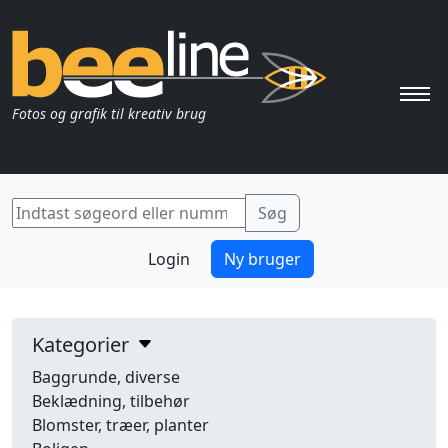
Pri
Fotos og grafik til kreativ brug
Login
Ny bruger
Kategorier
Baggrunde, diverse
Beklædning, tilbehør
Blomster, træer, planter