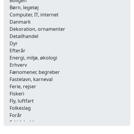
Boligen
Børn, legetøj
Computer, IT, internet
Danmark
Dekoration, ornamenter
Detailhandel
Dyr
Efterår
Energi, miljø, økologi
Erhverv
Fænomener, begreber
Fastelavn, karneval
Ferie, rejser
Fiskeri
Fly, luftfart
Folkeslag
Forår
Fritid, hobby
Frugt, grønt