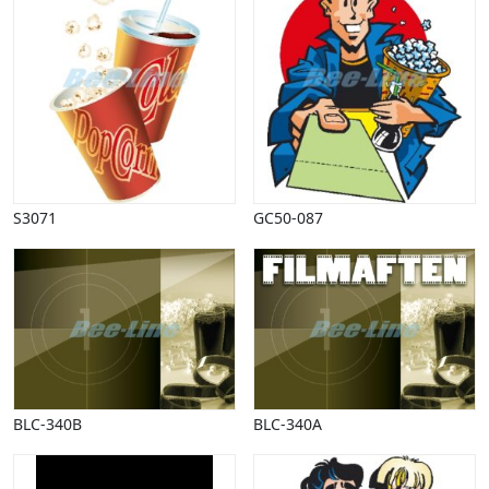
Påske
Penge, finans
Piktogrammer
Pinse
Politik, arbejdsmarked
Restauration, hotel
Scenarier
Skibe, både, søfart
S3071
GC50-087
Sommer
Spil
Sport
Spots
Stjernetegn, astrologi
Sundhed, sygdom
Trafik, færdsel
Uddannelse
BLC-340B
BLC-340A
Udsalg og andre begreber
Underholdning, kultur