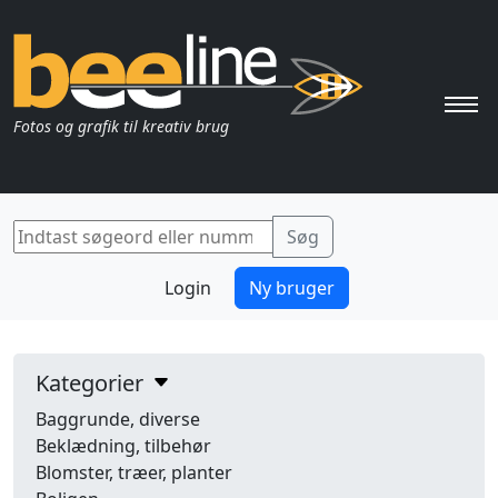
Pri
Fotos og grafik til kreativ brug
Login
Ny bruger
Kategorier
Baggrunde, diverse
Beklædning, tilbehør
Blomster, træer, planter