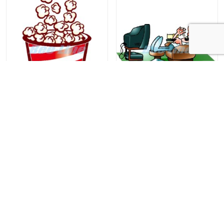
GC32-023
GC31-013
Kehlet & Bee-Line | Borgpladsen 8 | 6800 Varde | +45
75 22 37 00 |
info@bee-line.dk