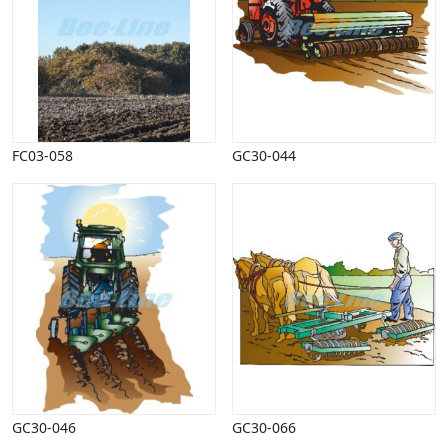
Påske
Penge, finans
Piktogrammer
Pinse
Politik, arbejdsmarked
Restauration, hotel
FC03-058
GC30-044
Scenarier
Skibe, både, søfart
Sommer
Spil
Sport
Spots
Stjernetegn, astrologi
Sundhed, sygdom
Trafik, færdsel
Uddannelse
Udsalg og andre begreber
Underholdning, kultur
GC30-046
GC30-066