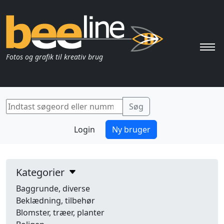
Pri
Fotos og grafik til kreativ brug
Login
Ny bruger
Kategorier
Baggrunde, diverse
Beklædning, tilbehør
Blomster, træer, planter