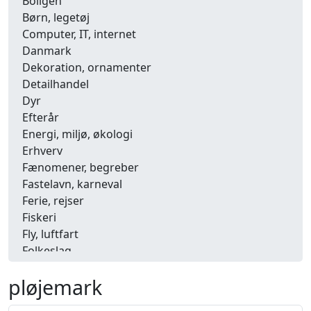
Boligen
Børn, legetøj
Computer, IT, internet
Danmark
Dekoration, ornamenter
Detailhandel
Dyr
Efterår
Energi, miljø, økologi
Erhverv
Fænomener, begreber
Fastelavn, karneval
Ferie, rejser
Fiskeri
Fly, luftfart
Folkeslag
Forår
pløjemark
Fritid, hobby
Frugt, grønt