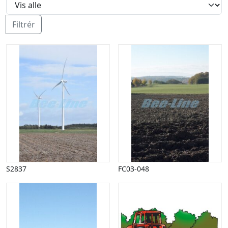
Halloween
Håndværk
Filtrér
Haven
Huse, bygninger
Jagt
Jul
Kærlighed, bryllup
Kommunikation, nyhedsformidling
Køretøjer
Landbrug
Lov, orden
Lyd, billede
Mad, drikke
Mærkedage
S2837
FC03-048
Marked, kræmmere
Mennesker
Nationalflag, verdenskort
Natur
Nytår