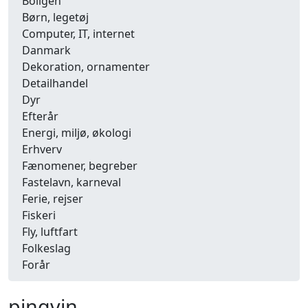
Boligen
Børn, legetøj
Computer, IT, internet
Danmark
Dekoration, ornamenter
Detailhandel
Dyr
Efterår
Energi, miljø, økologi
Erhverv
Fænomener, begreber
Fastelavn, karneval
Ferie, rejser
Fiskeri
Fly, luftfart
Folkeslag
Forår
Fritid, hobby
Frugt, grønt
pingvin