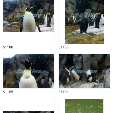
Påske
Penge, finans
Piktogrammer
Pinse
Politik, arbejdsmarked
Restauration, hotel
Scenarier
Skibe, både, søfart
S1188
S1186
Sommer
Spil
Sport
Spots
Stjernetegn, astrologi
Sundhed, sygdom
Trafik, færdsel
S1185
S1184
Uddannelse
Udsalg og andre begreber
Underholdning, kultur