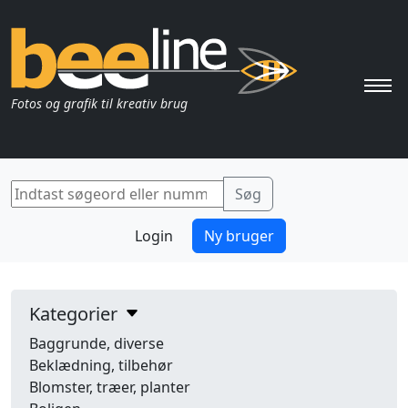
Pri
Fotos og grafik til kreativ brug
Login
Ny bruger
Kategorier
Baggrunde, diverse
Beklædning, tilbehør
Blomster, træer, planter