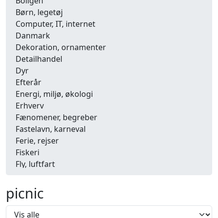
Boligen
Børn, legetøj
Computer, IT, internet
Danmark
Dekoration, ornamenter
Detailhandel
Dyr
Efterår
Energi, miljø, økologi
Erhverv
Fænomener, begreber
Fastelavn, karneval
Ferie, rejser
Fiskeri
Fly, luftfart
Folkeslag
Forår
picnic
Fritid, hobby
Frugt, grønt