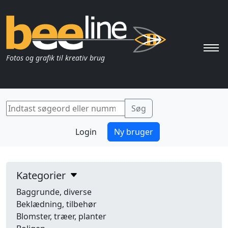
Pri
Fotos og grafik til kreativ brug
Login
Ny bruger
Kategorier
Baggrunde, diverse
Beklædning, tilbehør
Blomster, træer, planter