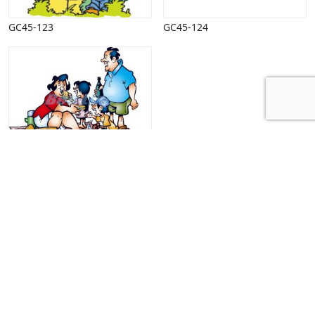
GC45-123
GC45-124
GC45-125
Kehlet & Bee-Line | Borgpladsen 8 | 6800 Varde | +45
75 22 37 00 |
info@bee-line.dk