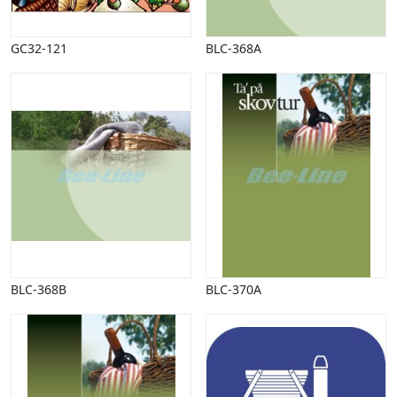
Påske
Penge, finans
GC32-121
BLC-368A
Piktogrammer
Pinse
Politik, arbejdsmarked
Restauration, hotel
Scenarier
Skibe, både, søfart
Sommer
Spil
Sport
Spots
Stjernetegn, astrologi
BLC-368B
BLC-370A
Sundhed, sygdom
Trafik, færdsel
Uddannelse
Udsalg og andre begreber
Underholdning, kultur