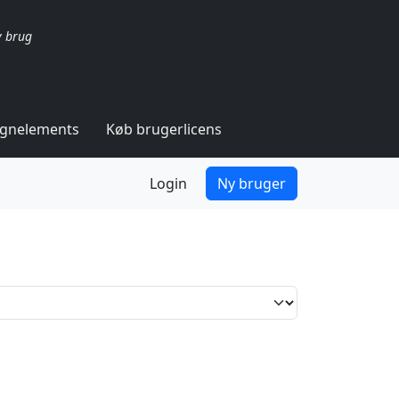
v brug
ignelements
Køb brugerlicens
Login
Ny bruger