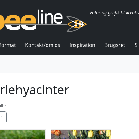
Fotos og grafik til kreati
lformat
Kontakt/om os
Inspiration
Brugsret
S
rlehyacinter
ér