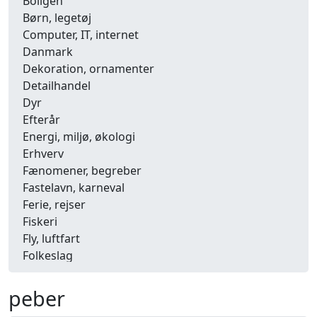
Boligen
Børn, legetøj
Computer, IT, internet
Danmark
Dekoration, ornamenter
Detailhandel
Dyr
Efterår
Energi, miljø, økologi
Erhverv
Fænomener, begreber
Fastelavn, karneval
Ferie, rejser
Fiskeri
Fly, luftfart
Folkeslag
Forår
Fritid, hobby
peber
Frugt, grønt