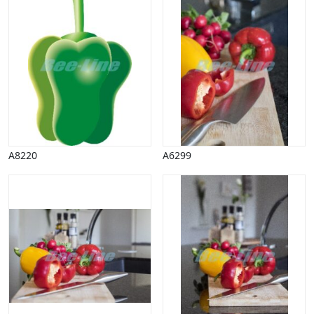
Vinter
A8220
A6299