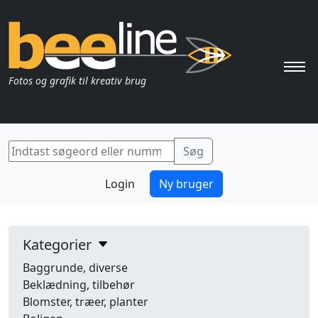
Pri
Fotos og grafik til kreativ brug
Login
Ny bruger
Kategorier
Baggrunde, diverse
Beklædning, tilbehør
Blomster, træer, planter