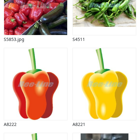
Påske
Penge, finans
Piktogrammer
Pinse
Politik, arbejdsmarked
S5853.jpg
S4511
Restauration, hotel
Scenarier
Skibe, både, søfart
Sommer
Spil
Sport
Spots
Stjernetegn, astrologi
Sundhed, sygdom
Trafik, færdsel
Uddannelse
A8222
A8221
Udsalg og andre begreber
Underholdning, kultur