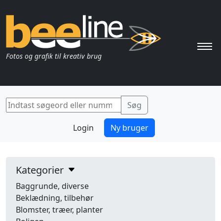
Pri
Fotos og grafik til kreativ brug
Login
Ny bruger
Kategorier
Baggrunde, diverse
Beklædning, tilbehør
Blomster, træer, planter