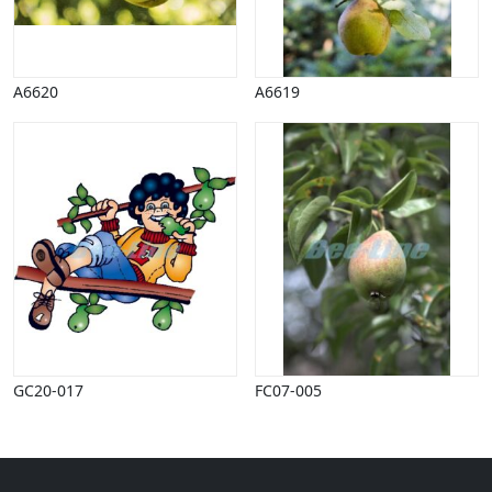
Halloween
Håndværk
Haven
Huse, bygninger
A6620
A6619
Jagt
Jul
Kærlighed, bryllup
Kommunikation, nyhedsformidling
Køretøjer
Landbrug
Lov, orden
Lyd, billede
Mad, drikke
Mærkedage
Marked, kræmmere
GC20-017
FC07-005
Mennesker
Nationalflag, verdenskort
Natur
Nytår