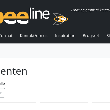
Fotos og grafik til kreati
lformat
Kontakt/om os
Inspiration
Brugsret
S
ienten
ér