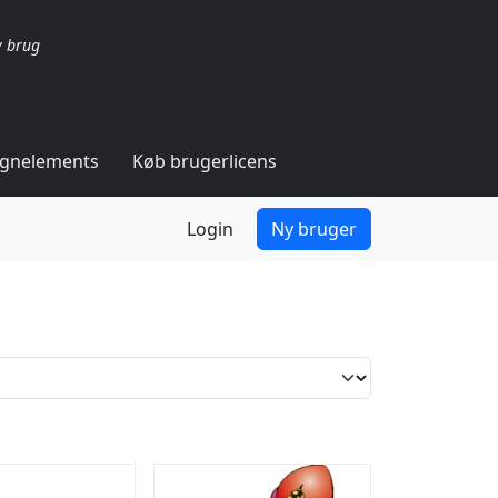
v brug
ignelements
Køb brugerlicens
Login
Ny bruger