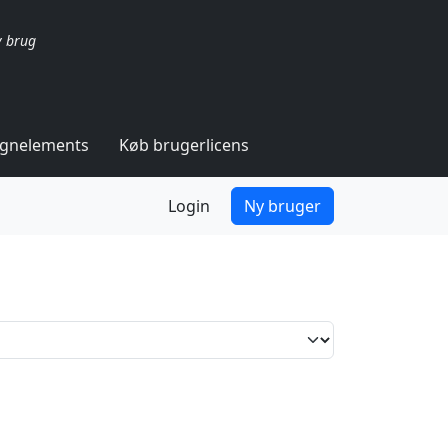
v brug
ignelements
Køb brugerlicens
Login
Ny bruger