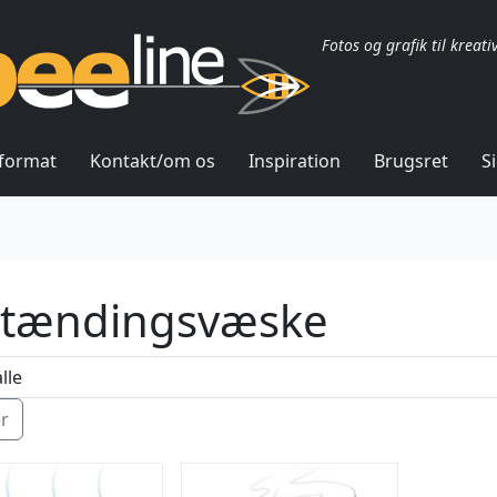
Fotos og grafik til kreati
lformat
Kontakt/om os
Inspiration
Brugsret
S
tændingsvæske
ér