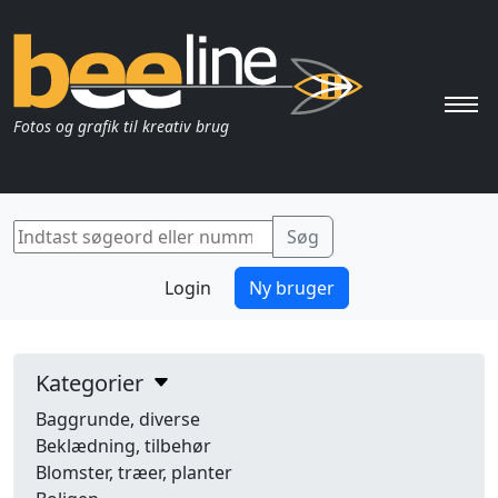
Pri
Fotos og grafik til kreativ brug
Login
Ny bruger
Kategorier
Baggrunde, diverse
Beklædning, tilbehør
Blomster, træer, planter