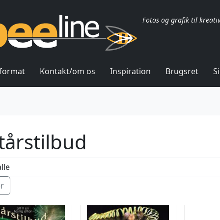
Fotos og grafik til kreati
lformat
Kontakt/om os
Inspiration
Brugsret
S
tårstilbud
ér