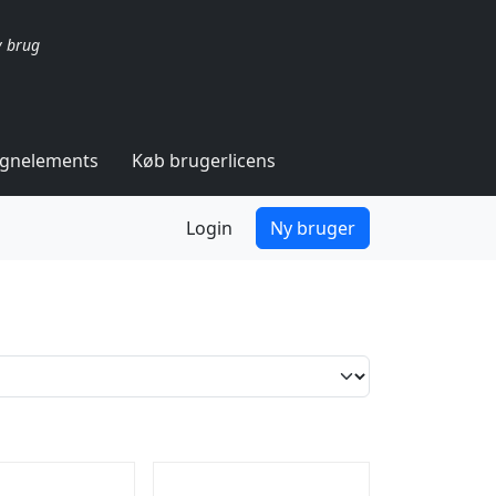
v brug
ignelements
Køb brugerlicens
Login
Ny bruger