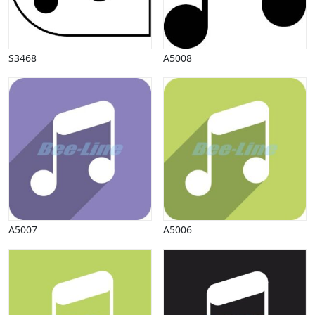
Påske
Penge, finans
Piktogrammer
S3468
A5008
Pinse
Politik, arbejdsmarked
Restauration, hotel
Scenarier
Skibe, både, søfart
Sommer
Spil
Sport
Spots
Stjernetegn, astrologi
A5007
A5006
Sundhed, sygdom
Trafik, færdsel
Uddannelse
Udsalg og andre begreber
Underholdning, kultur