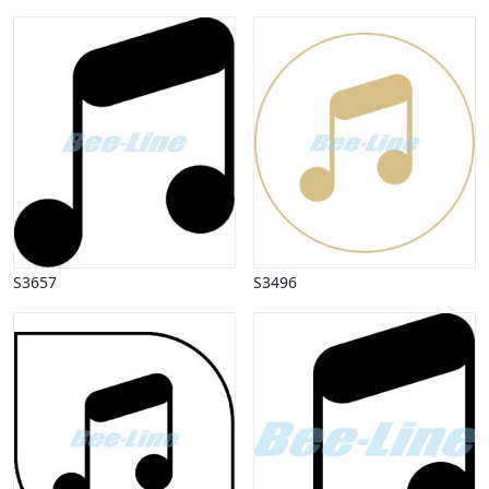
Halloween
Håndværk
Haven
Huse, bygninger
Jagt
Jul
Kærlighed, bryllup
Kommunikation, nyhedsformidling
Køretøjer
Landbrug
Lov, orden
S3657
S3496
Lyd, billede
Mad, drikke
Mærkedage
Marked, kræmmere
Mennesker
Nationalflag, verdenskort
Natur
Nytår