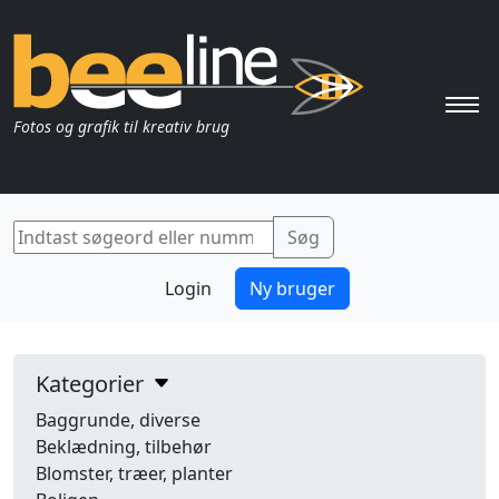
Pri
Fotos og grafik til kreativ brug
Login
Ny bruger
Kategorier
Baggrunde, diverse
Beklædning, tilbehør
Blomster, træer, planter