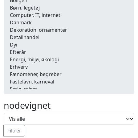
Boligen
Børn, legetøj
Computer, IT, internet
Danmark
Dekoration, ornamenter
Detailhandel
Dyr
Efterår
Energi, miljø, økologi
Erhverv
Fænomener, begreber
Fastelavn, karneval
Ferie, rejser
Fiskeri
nodevignet
Fly, luftfart
Folkeslag
Forår
Fritid, hobby
Filtrér
Frugt, grønt