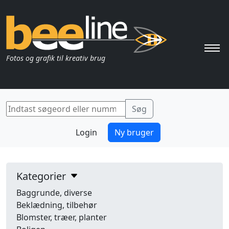
Pri
Fotos og grafik til kreativ brug
Login
Ny bruger
Kategorier
Baggrunde, diverse
Beklædning, tilbehør
Blomster, træer, planter