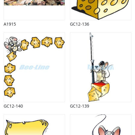
Vinter
A1915
GC12-136
GC12-140
GC12-139