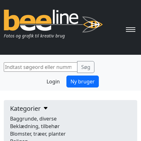
Pri
Fotos og grafik til kreativ brug
Login
Ny bruger
Kategorier
Baggrunde, diverse
Beklædning, tilbehør
Blomster, træer, planter