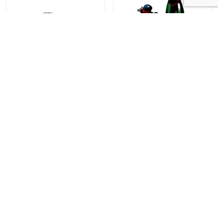
GC13-111
GC12-144
Kehlet & Bee-Line | Borgpladsen 8 | 6800 Varde | +45
75 22 37 00 |
info@bee-line.dk