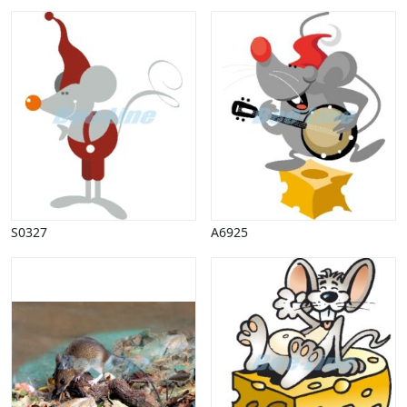
Påske
Penge, finans
Piktogrammer
Pinse
Politik, arbejdsmarked
Restauration, hotel
Scenarier
Skibe, både, søfart
Sommer
Spil
Sport
S0327
A6925
Spots
Stjernetegn, astrologi
Sundhed, sygdom
Trafik, færdsel
Uddannelse
Udsalg og andre begreber
Underholdning, kultur