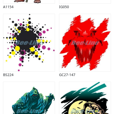
Påske
A1154
IG050
Penge, finans
Piktogrammer
Pinse
Politik, arbejdsmarked
Restauration, hotel
Scenarier
Skibe, både, søfart
Sommer
Spil
Sport
Spots
BS224
GC27-147
Stjernetegn, astrologi
Sundhed, sygdom
Trafik, færdsel
Uddannelse
Udsalg og andre begreber
Underholdning, kultur