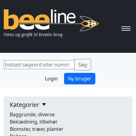
Pri
Fotos og grafik til kreativ brug
Login
Ny bruger
Kategorier
Baggrunde, diverse
Beklædning, tilbehør
Blomster, træer, planter