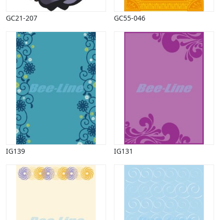
GC21-207
GC55-046
IG139
IG131