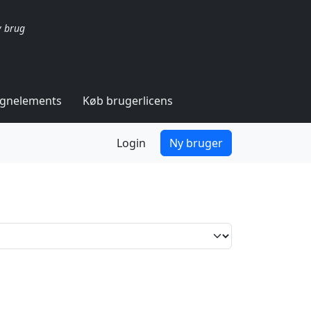
v brug
ignelements
Køb brugerlicens
Login
Ny bruger