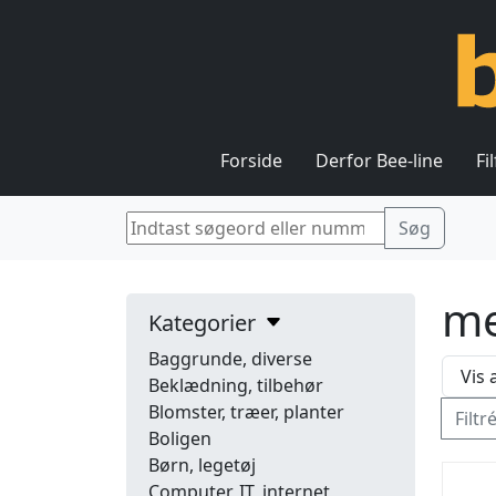
Forside
Derfor Bee-line
Fi
me
Kategorier
Baggrunde, diverse
Beklædning, tilbehør
Blomster, træer, planter
Filtr
Boligen
Børn, legetøj
Computer, IT, internet