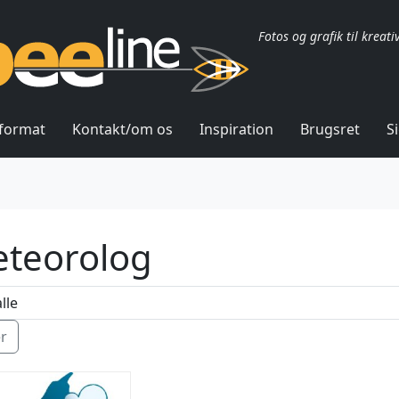
Fotos og grafik til kreati
lformat
Kontakt/om os
Inspiration
Brugsret
S
teorolog
ér