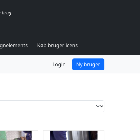
v brug
ignelements
Køb brugerlicens
Login
Ny bruger