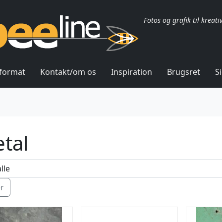
Fotos og grafik til kreati
lformat
Kontakt/om os
Inspiration
Brugsret
S
tal
ér