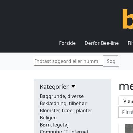
Forside
Derfor Bee-line
Fi
me
Kategorier
Baggrunde, diverse
Beklædning, tilbehør
Blomster, træer, planter
Filtr
Boligen
Børn, legetøj
Computer, IT, internet