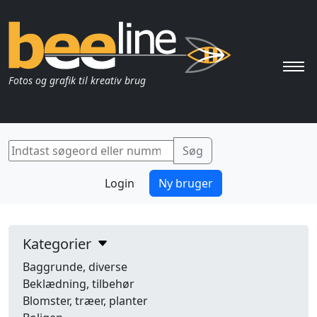
Pri
Fotos og grafik til kreativ brug
Login
Ny bruger
Kategorier
Baggrunde, diverse
Beklædning, tilbehør
Blomster, træer, planter