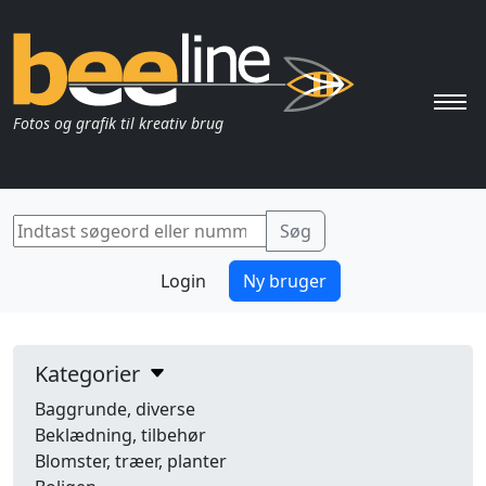
Pri
Fotos og grafik til kreativ brug
Login
Ny bruger
Kategorier
Baggrunde, diverse
Beklædning, tilbehør
Blomster, træer, planter