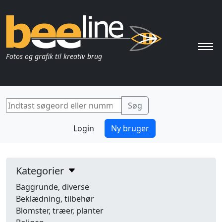
Pri
Fotos og grafik til kreativ brug
Login
Ny bruger
Kategorier
Baggrunde, diverse
Beklædning, tilbehør
Blomster, træer, planter