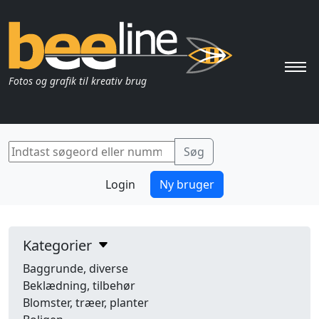
Pri
Fotos og grafik til kreativ brug
Login
Ny bruger
Kategorier
Baggrunde, diverse
Beklædning, tilbehør
Blomster, træer, planter