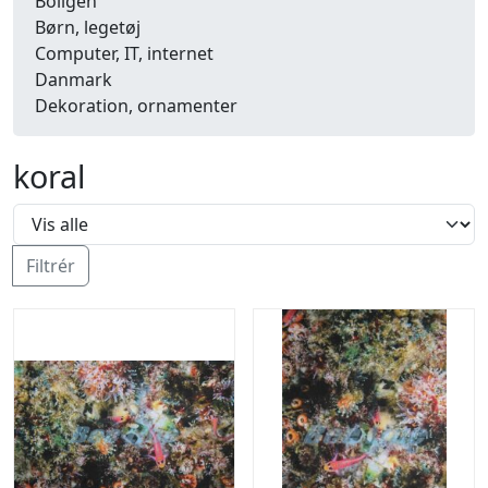
Boligen
Børn, legetøj
Computer, IT, internet
Danmark
Dekoration, ornamenter
Detailhandel
Dyr
koral
Efterår
Energi, miljø, økologi
Erhverv
Fænomener, begreber
Filtrér
Fastelavn, karneval
Ferie, rejser
Fiskeri
Fly, luftfart
Folkeslag
Forår
Fritid, hobby
Frugt, grønt