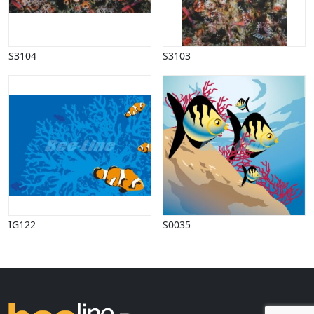
Halloween
Håndværk
Haven
S3104
S3103
Huse, bygninger
Jagt
Jul
Kærlighed, bryllup
Kommunikation, nyhedsformidling
Køretøjer
Landbrug
Lov, orden
Lyd, billede
Mad, drikke
Mærkedage
IG122
S0035
Marked, kræmmere
Mennesker
Nationalflag, verdenskort
Natur
Nytår