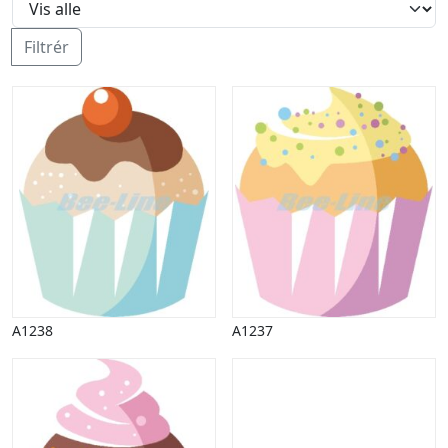
Halloween
Håndværk
Filtrér
Haven
Huse, bygninger
Jagt
Jul
Kærlighed, bryllup
Kommunikation, nyhedsformidling
Køretøjer
Landbrug
Lov, orden
Lyd, billede
Mad, drikke
Mærkedage
A1238
A1237
Marked, kræmmere
Mennesker
Nationalflag, verdenskort
Natur
Nytår