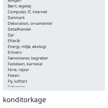
Boligen
Børn, legetøj
Computer, IT, internet
Danmark
Dekoration, ornamenter
Detailhandel
Dyr
Efterår
Energi, miljø, økologi
Erhverv
Fænomener, begreber
Fastelavn, karneval
Ferie, rejser
Fiskeri
Fly, luftfart
Folkeslag
Forår
konditorkage
Fritid, hobby
Frugt, grønt