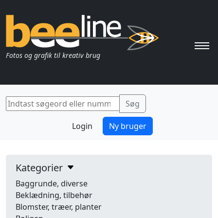
Pri
Fotos og grafik til kreativ brug
Login
Ny bruger
Kategorier
Baggrunde, diverse
Beklædning, tilbehør
Blomster, træer, planter