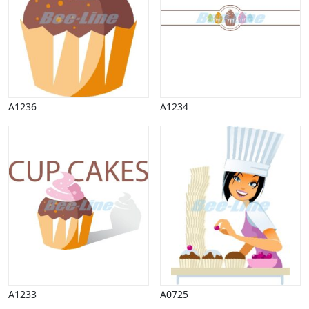
Påske
Penge, finans
Piktogrammer
Pinse
Politik, arbejdsmarked
Restauration, hotel
A1236
A1234
Scenarier
Skibe, både, søfart
Sommer
Spil
Sport
Spots
Stjernetegn, astrologi
Sundhed, sygdom
Trafik, færdsel
Uddannelse
Udsalg og andre begreber
Underholdning, kultur
A1233
A0725