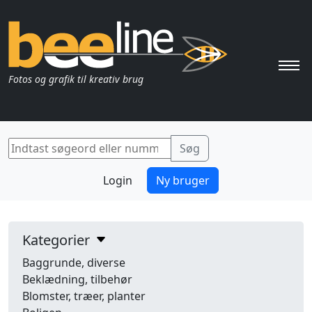
Pri
Fotos og grafik til kreativ brug
Login
Ny bruger
Kategorier
Baggrunde, diverse
Beklædning, tilbehør
Blomster, træer, planter