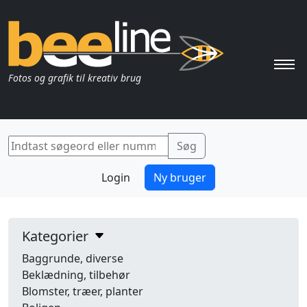
Pri
Fotos og grafik til kreativ brug
Login
Ny bruger
Kategorier
Baggrunde, diverse
Beklædning, tilbehør
Blomster, træer, planter