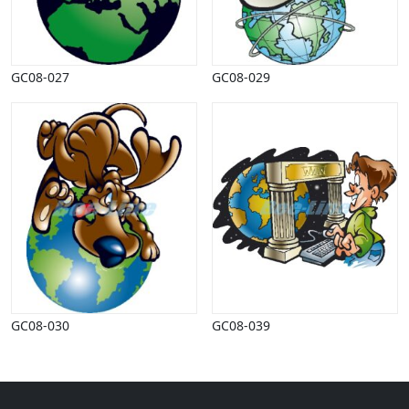
Halloween
Håndværk
Haven
Huse, bygninger
GC08-027
GC08-029
Jagt
Jul
Kærlighed, bryllup
Kommunikation, nyhedsformidling
Køretøjer
Landbrug
Lov, orden
Lyd, billede
Mad, drikke
Mærkedage
Marked, kræmmere
GC08-030
GC08-039
Mennesker
Nationalflag, verdenskort
Natur
Nytår