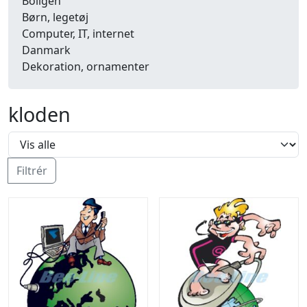
Boligen
Børn, legetøj
Computer, IT, internet
Danmark
Dekoration, ornamenter
Detailhandel
Dyr
kloden
Efterår
Energi, miljø, økologi
Erhverv
Fænomener, begreber
Filtrér
Fastelavn, karneval
Ferie, rejser
Fiskeri
Fly, luftfart
Folkeslag
Forår
Fritid, hobby
Frugt, grønt