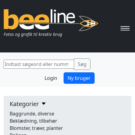
Pri
Fotos og grafik til kreativ brug
Login
Ny bruger
Kategorier
Baggrunde, diverse
Beklædning, tilbehør
Blomster, træer, planter