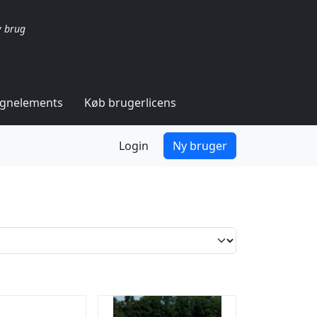
v brug
ignelements
Køb brugerlicens
Login
Ny bruger