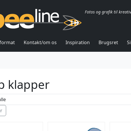
Fotos og grafik til kreati
lformat
Kontakt/om os
Inspiration
Brugsret
S
ip klapper
ér