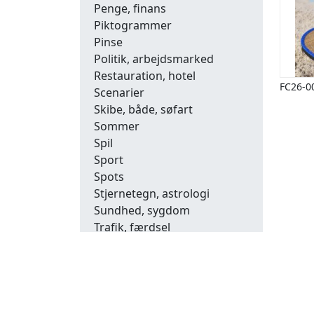
Penge, finans
Piktogrammer
Pinse
Politik, arbejdsmarked
Restauration, hotel
FC26-0
Scenarier
Skibe, både, søfart
Sommer
Spil
Sport
Spots
Stjernetegn, astrologi
Sundhed, sygdom
Trafik, færdsel
Uddannelse
Udsalg og andre begreber
Underholdning, kultur
Vinter