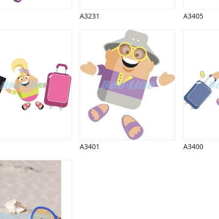
A3231
A3405
A3401
A3400