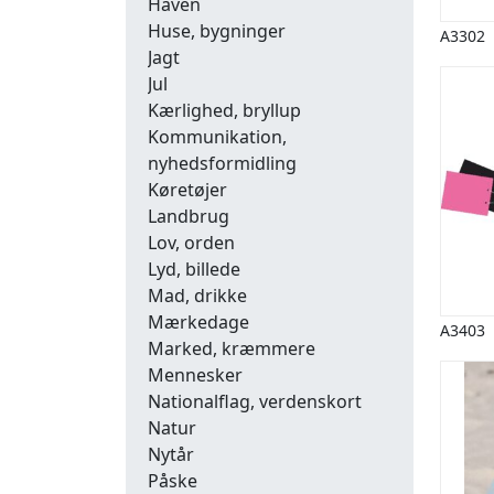
Haven
Huse, bygninger
A3302
Jagt
Jul
Kærlighed, bryllup
Kommunikation,
nyhedsformidling
Køretøjer
Landbrug
Lov, orden
Lyd, billede
Mad, drikke
Mærkedage
A3403
Marked, kræmmere
Mennesker
Nationalflag, verdenskort
Natur
Nytår
Påske