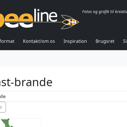
Fotos og grafik til kreati
lformat
Kontakt/om os
Inspiration
Brugsret
S
ast-brande
ér