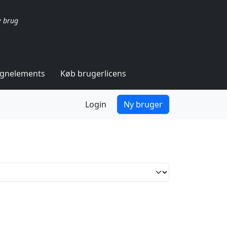
v brug
ignelements
Køb brugerlicens
Login
Ny bruger