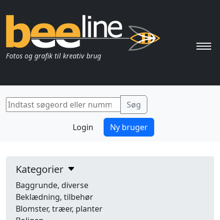
Pri
Fotos og grafik til kreativ brug
Login
Ny bruger
Kategorier
Baggrunde, diverse
Beklædning, tilbehør
Blomster, træer, planter