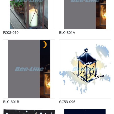
Halloween
Håndværk
Haven
Huse, bygninger
Jagt
Jul
FC08-010
BLC-801A
Kærlighed, bryllup
Kommunikation, nyhedsformidling
Køretøjer
Landbrug
Lov, orden
Lyd, billede
Mad, drikke
Mærkedage
Marked, kræmmere
Mennesker
Nationalflag, verdenskort
BLC-801B
GC53-096
Natur
Nytår