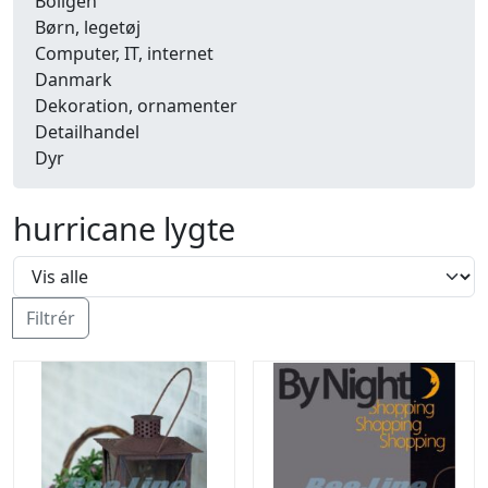
Boligen
Børn, legetøj
Computer, IT, internet
Danmark
Dekoration, ornamenter
Detailhandel
Dyr
Efterår
Energi, miljø, økologi
hurricane lygte
Erhverv
Fænomener, begreber
Fastelavn, karneval
Ferie, rejser
Filtrér
Fiskeri
Fly, luftfart
Folkeslag
Forår
Fritid, hobby
Frugt, grønt