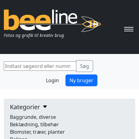
Pri
Fotos og grafik til kreativ brug
Login
Ny bruger
Kategorier
Baggrunde, diverse
Beklædning, tilbehør
Blomster, træer, planter