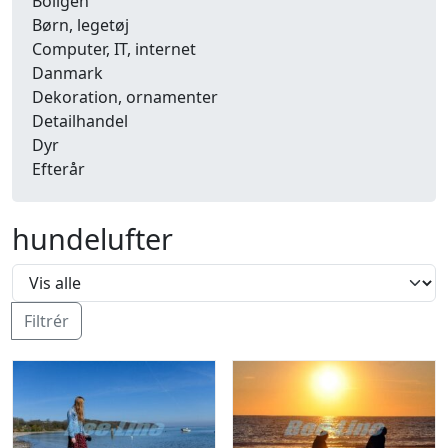
Boligen
Børn, legetøj
Computer, IT, internet
Danmark
Dekoration, ornamenter
Detailhandel
Dyr
Efterår
Energi, miljø, økologi
Erhverv
hundelufter
Fænomener, begreber
Fastelavn, karneval
Ferie, rejser
Fiskeri
Filtrér
Fly, luftfart
Folkeslag
Forår
Fritid, hobby
Frugt, grønt