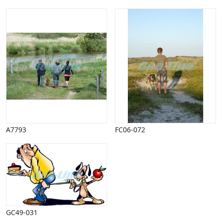
Påske
Penge, finans
Piktogrammer
Pinse
Politik, arbejdsmarked
Restauration, hotel
Scenarier
Skibe, både, søfart
Sommer
Spil
Sport
A7793
FC06-072
Spots
Stjernetegn, astrologi
Sundhed, sygdom
Trafik, færdsel
Uddannelse
Udsalg og andre begreber
Underholdning, kultur
GC49-031