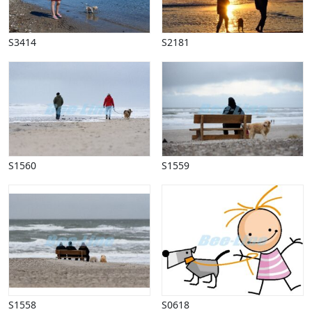
Halloween
Håndværk
Haven
S3414
S2181
Huse, bygninger
Jagt
Jul
Kærlighed, bryllup
Kommunikation, nyhedsformidling
Køretøjer
Landbrug
S1560
S1559
Lov, orden
Lyd, billede
Mad, drikke
Mærkedage
Marked, kræmmere
Mennesker
Nationalflag, verdenskort
Natur
S1558
S0618
Nytår