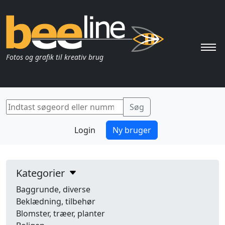
Pri
Fotos og grafik til kreativ brug
Login
Ny bruger
Kategorier
Baggrunde, diverse
Beklædning, tilbehør
Blomster, træer, planter