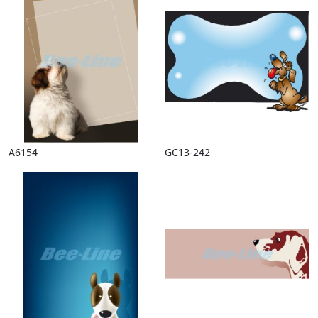
Halloween
Håndværk
Haven
Huse, bygninger
Jagt
Jul
Kærlighed, bryllup
Kommunikation, nyhedsformidling
Køretøjer
A6154
GC13-242
Landbrug
Lov, orden
Lyd, billede
Mad, drikke
Mærkedage
Marked, kræmmere
Mennesker
Nationalflag, verdenskort
Natur
Nytår