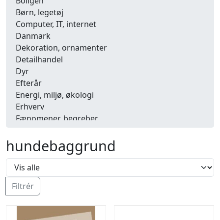
Boligen
Børn, legetøj
Computer, IT, internet
Danmark
Dekoration, ornamenter
Detailhandel
Dyr
Efterår
Energi, miljø, økologi
Erhverv
Fænomener, begreber
Fastelavn, karneval
hundebaggrund
Ferie, rejser
Fiskeri
Fly, luftfart
Folkeslag
Filtrér
Forår
Fritid, hobby
Frugt, grønt