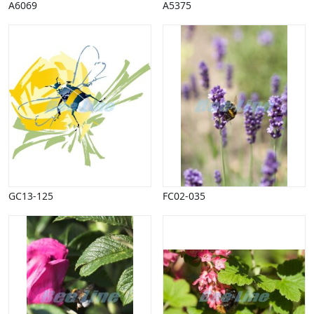
Vinter
A6069
A5375
GC13-125
FC02-035