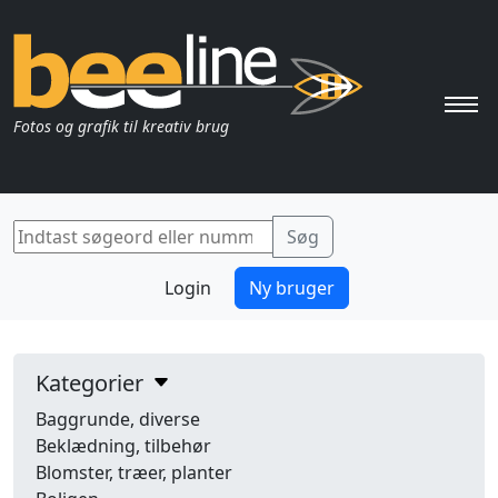
Pri
Fotos og grafik til kreativ brug
Login
Ny bruger
Kategorier
Baggrunde, diverse
Beklædning, tilbehør
Blomster, træer, planter