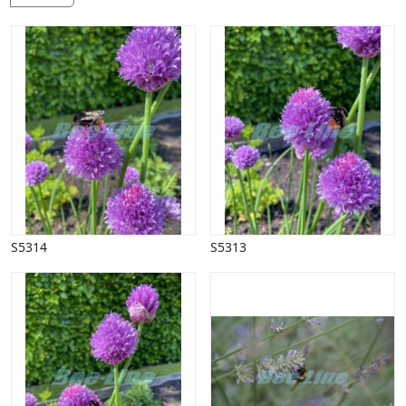
Halloween
Håndværk
Haven
Huse, bygninger
Jagt
Jul
Kærlighed, bryllup
Kommunikation, nyhedsformidling
Køretøjer
Landbrug
Lov, orden
Lyd, billede
S5314
S5313
Mad, drikke
Mærkedage
Marked, kræmmere
Mennesker
Nationalflag, verdenskort
Natur
Nytår