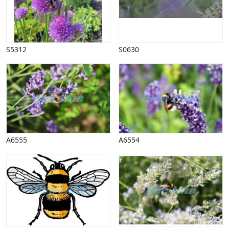
Påske
Penge, finans
Piktogrammer
Pinse
S5312
S0630
Politik, arbejdsmarked
Restauration, hotel
Scenarier
Skibe, både, søfart
Sommer
Spil
Sport
A6555
A6554
Spots
Stjernetegn, astrologi
Sundhed, sygdom
Trafik, færdsel
Uddannelse
Udsalg og andre begreber
Underholdning, kultur