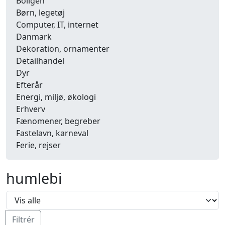
Boligen
Børn, legetøj
Computer, IT, internet
Danmark
Dekoration, ornamenter
Detailhandel
Dyr
Efterår
Energi, miljø, økologi
Erhverv
Fænomener, begreber
Fastelavn, karneval
Ferie, rejser
Fiskeri
Fly, luftfart
humlebi
Folkeslag
Forår
Fritid, hobby
Frugt, grønt
Filtrér