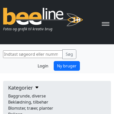
Pri
Fotos og grafik til kreativ brug
Login
Ny bruger
Kategorier
Baggrunde, diverse
Beklædning, tilbehør
Blomster, træer, planter