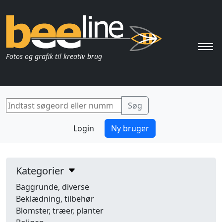
Pri
Fotos og grafik til kreativ brug
Login
Ny bruger
Kategorier
Baggrunde, diverse
Beklædning, tilbehør
Blomster, træer, planter