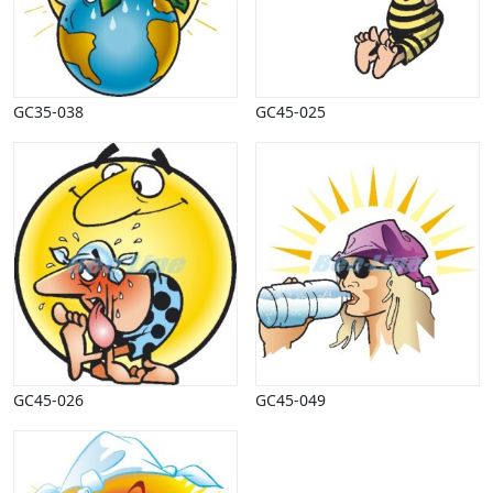
Halloween
Håndværk
Haven
Huse, bygninger
GC35-038
GC45-025
Jagt
Jul
Kærlighed, bryllup
Kommunikation, nyhedsformidling
Køretøjer
Landbrug
Lov, orden
Lyd, billede
Mad, drikke
Mærkedage
Marked, kræmmere
GC45-026
GC45-049
Mennesker
Nationalflag, verdenskort
Natur
Nytår