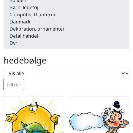
Boligen
Børn, legetøj
Computer, IT, internet
Danmark
Dekoration, ornamenter
Detailhandel
Dyr
Efterår
Energi, miljø, økologi
hedebølge
Erhverv
Fænomener, begreber
Fastelavn, karneval
Filtrér
Ferie, rejser
Fiskeri
Fly, luftfart
Folkeslag
Forår
Fritid, hobby
Frugt, grønt