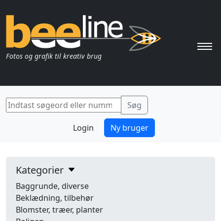
Pri
Fotos og grafik til kreativ brug
Login
Ny bruger
Kategorier
Baggrunde, diverse
Beklædning, tilbehør
Blomster, træer, planter