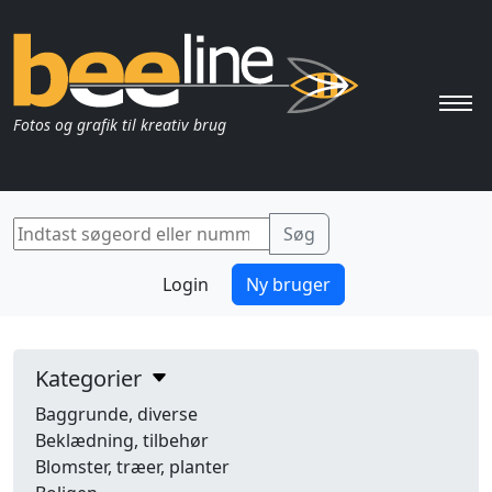
Pri
Fotos og grafik til kreativ brug
Login
Ny bruger
Kategorier
Baggrunde, diverse
Beklædning, tilbehør
Blomster, træer, planter