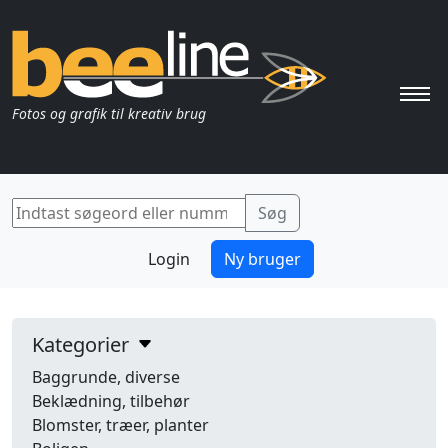
Pri
Fotos og grafik til kreativ brug
Login
Ny bruger
Kategorier
Baggrunde, diverse
Beklædning, tilbehør
Blomster, træer, planter