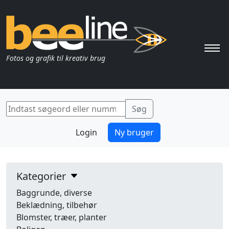
Pri
Fotos og grafik til kreativ brug
Login
Ny bruger
Kategorier
Baggrunde, diverse
Beklædning, tilbehør
Blomster, træer, planter