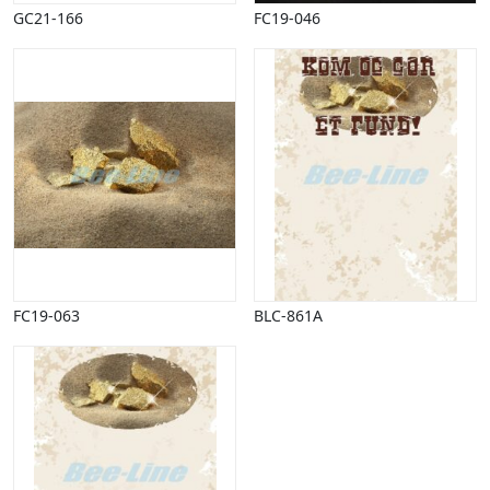
Halloween
GC21-166
FC19-046
Håndværk
Haven
Huse, bygninger
Jagt
Jul
Kærlighed, bryllup
Kommunikation, nyhedsformidling
Køretøjer
Landbrug
Lov, orden
Lyd, billede
FC19-063
BLC-861A
Mad, drikke
Mærkedage
Marked, kræmmere
Mennesker
Nationalflag, verdenskort
Natur
Nytår