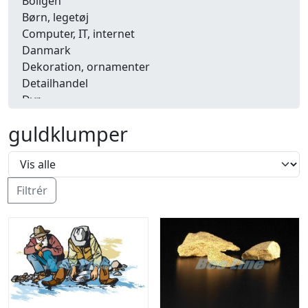
Boligen
Børn, legetøj
Computer, IT, internet
Danmark
Dekoration, ornamenter
Detailhandel
Dyr
Efterår
guldklumper
Energi, miljø, økologi
Erhverv
Fænomener, begreber
Fastelavn, karneval
Filtrér
Ferie, rejser
Fiskeri
Fly, luftfart
Folkeslag
Forår
Fritid, hobby
Frugt, grønt