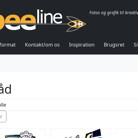
Fotos og grafik til kreati
lformat
Kontakt/om os
Inspiration
Brugsret
S
åd
ér