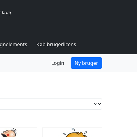
v brug
ignelements
Køb brugerlicens
Login
Ny bruger