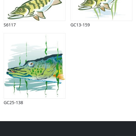
Halloween
Håndværk
Haven
Huse, bygninger
S6117
GC13-159
Jagt
Jul
Kærlighed, bryllup
Kommunikation, nyhedsformidling
Køretøjer
Landbrug
Lov, orden
Lyd, billede
Mad, drikke
Mærkedage
GC25-138
Marked, kræmmere
Mennesker
Nationalflag, verdenskort
Natur
Nytår