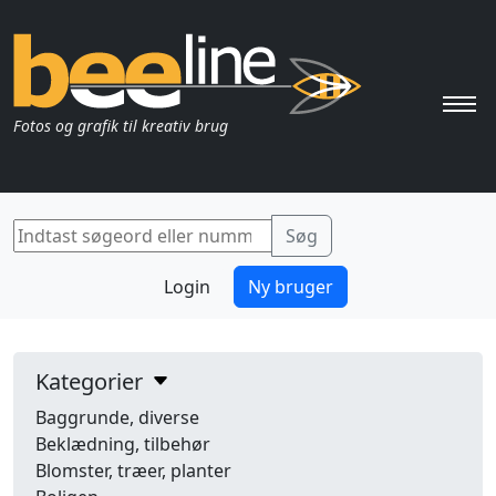
Pri
Fotos og grafik til kreativ brug
Login
Ny bruger
Kategorier
Baggrunde, diverse
Beklædning, tilbehør
Blomster, træer, planter