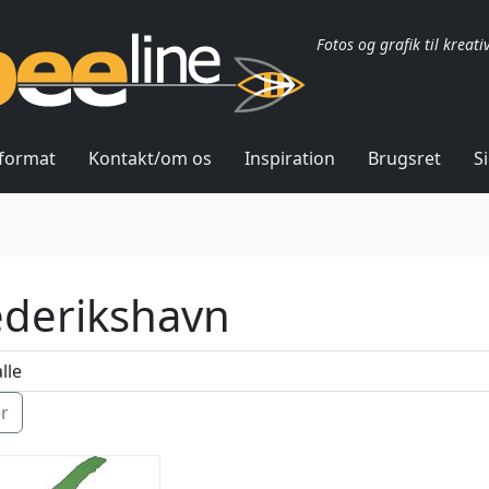
Fotos og grafik til kreati
lformat
Kontakt/om os
Inspiration
Brugsret
S
ederikshavn
ér