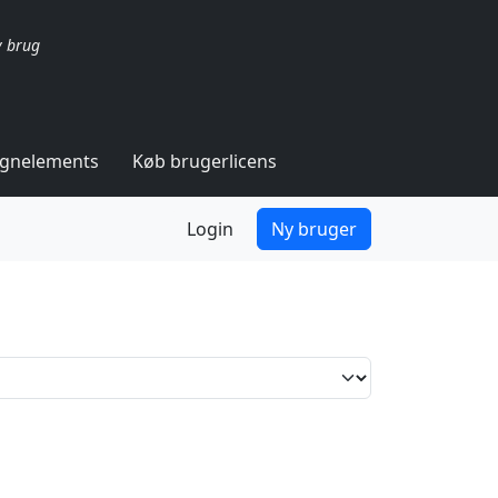
v brug
ignelements
Køb brugerlicens
Login
Ny bruger